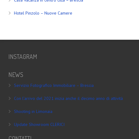
Casa Vacanza in centro città – Brescia
Hotel Pinzolo – Nuove Camere
INSTAGRAM
NEWS
Servizio Fotografico Immobiliare – Brescia
Con l’arrivo del 2021 inizia anche il decimo anno di attività
Shooting in Limonaia
Update Showroom CLERICI
CONTATTI