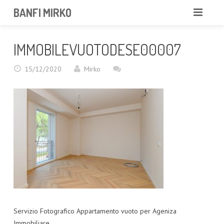
BANFI MIRKO
MIRKO
IMMOBILEVUOTODESE00007
FOTOGRAFO
15/12/2020
Mirko
PROFESSIONISTA
PORTFOLIO
SERVIZI
NEWS
CONTATTAMI
Servizio Fotografico Appartamento vuoto per Ageniza
Immobiliare