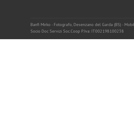
Banfi Mirko - Fotografo, Desenzano del Garda (BS) - Mo
Socio Doc Servizi Soc.Coop P.Iva: IT002198100238