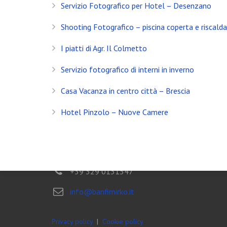
Servizio Fotografico per Hotel – Desenzano
Servizio Fotografico Immobiliare – Brescia
Shooting Fotografico – piscina coperta e riscald
Con l’arrivo del 2021 inizia anche il decimo anno d
I piatti di Agr. Il Colmetto
Shooting in Limonaia
Servizio fotografico di interni in inverno
Update Showroom CLERICI
Casa Vacanza in centro città – Brescia
CONTATTI
Hotel Pinzolo – Nuove Camere
Banfi Mirko - Fotografo
Desenzano del Garda
Brescia - ITALIA
+39 329 0131547
info@banfimirko.it
Privacy policy
|
Cookie policy