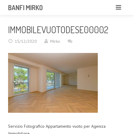
BANFI MIRKO
MIRKO
IMMOBILEVUOTODESE00002
FOTOGRAFO
15/12/2020
Mirko
PROFESSIONISTA
PORTFOLIO
SERVIZI
NEWS
CONTATTAMI
Servizio Fotografico Appartamento vuoto per Ageniza
Immobiliare