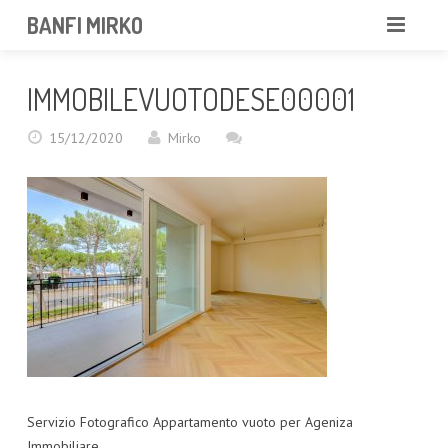
BANFI MIRKO
MIRKO
IMMOBILEVUOTODESE00001
FOTOGRAFO
15/12/2020
Mirko
PROFESSIONISTA
PORTFOLIO
SERVIZI
NEWS
CONTATTAMI
Servizio Fotografico Appartamento vuoto per Ageniza
Immobiliare