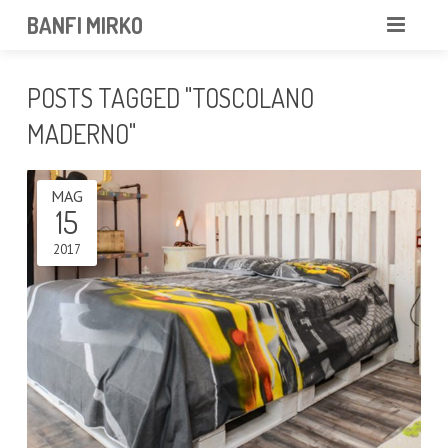
BANFI MIRKO
MIRKO
POSTS TAGGED "TOSCOLANO
FOTOGRAFO
MADERNO"
PROFESSIONISTA
MAG
15
PORTFOLIO
2017
SERVIZI
NEWS
CONTATTAMI