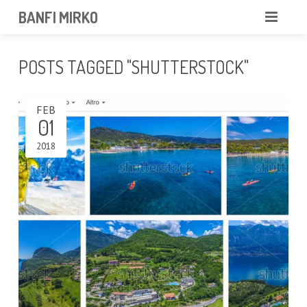
BANFI MIRKO
MIRKO
POSTS TAGGED "SHUTTERSTOCK"
FOTOGRAFO
FEB
PROFESSIONISTA
01
PORTFOLIO
2018
SERVIZI
NEWS
CONTATTAMI