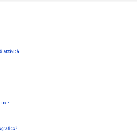
i attività
 Luxe
ografico?