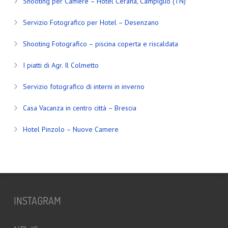
Shooting per Camere – Hotel Cerana, Campiglio (TN)
Servizio Fotografico per Hotel – Desenzano
Shooting Fotografico – piscina coperta e riscaldata
I piatti di Agr. Il Colmetto
Servizio fotografico di interni in inverno
Casa Vacanza in centro città – Brescia
Hotel Pinzolo – Nuove Camere
INSTAGRAM