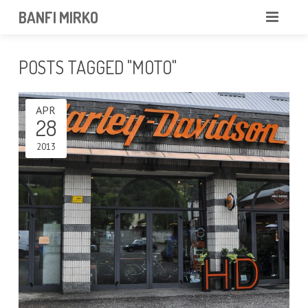
BANFI MIRKO
MIRKO
POSTS TAGGED "MOTO"
FOTOGRAFO
APR
PROFESSIONISTA
28
PORTFOLIO
2013
SERVIZI
NEWS
CONTATTAMI