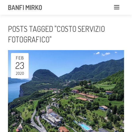
BANFI MIRKO
MIRKO
POSTS TAGGED "COSTO SERVIZIO
FOTOGRAFO
FOTOGRAFICO"
PROFESSIONISTA
FEB
23
PORTFOLIO
2020
SERVIZI
NEWS
CONTATTAMI