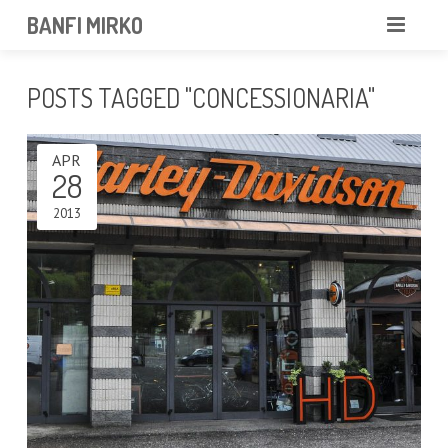
BANFI MIRKO
MIRKO
POSTS TAGGED "CONCESSIONARIA"
FOTOGRAFO
APR
PROFESSIONISTA
28
PORTFOLIO
2013
SERVIZI
NEWS
CONTATTAMI