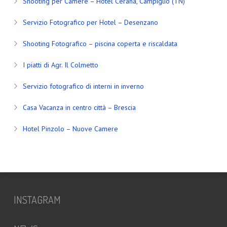
Shooting per Camere – Hotel Cerana, Campiglio (TN)
Servizio Fotografico per Hotel – Desenzano
Shooting Fotografico – piscina coperta e riscaldata
I piatti di Agr. Il Colmetto
Servizio fotografico di interni in inverno
Casa Vacanza in centro città – Brescia
Hotel Pinzolo – Nuove Camere
INSTAGRAM