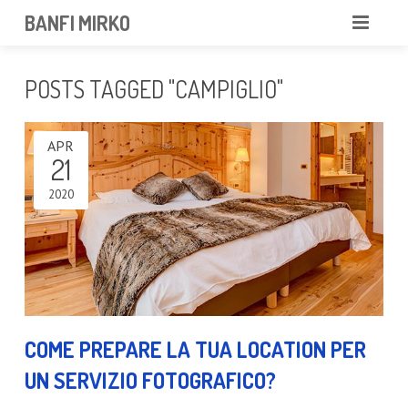
BANFI MIRKO
MIRKO
POSTS TAGGED "CAMPIGLIO"
FOTOGRAFO
APR
PROFESSIONISTA
21
PORTFOLIO
2020
SERVIZI
NEWS
CONTATTAMI
COME PREPARE LA TUA LOCATION PER
UN SERVIZIO FOTOGRAFICO?