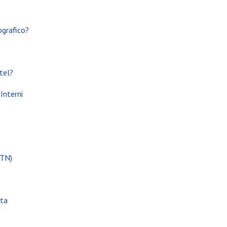
ografico?
tel?
Interni
(TN)
ata