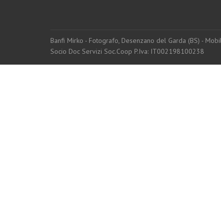
Banfi Mirko - Fotografo, Desenzano del Garda (BS) - Mo
Socio Doc Servizi Soc.Coop P.Iva: IT002198100238