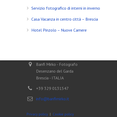
Servizio Fotografico Immobiliare – Brescia
Servizio fotografico di interni in inverno
Con l’arrivo del 2021 inizia anche il decimo anno d
Casa Vacanza in centro città – Brescia
Shooting in Limonaia
Hotel Pinzolo – Nuove Camere
Update Showroom CLERICI
CONTATTI
Banfi Mirko - Fotografo
Desenzano del Garda
Brescia - ITALIA
+39 329 0131547
info@banfimirko.it
Privacy policy
|
Cookie policy