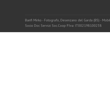
Banfi Mirko - Fotografo, Desenzano del Garda (BS) - Mo
Socio Doc Servizi Soc.Coop P.Iva: IT002198100238