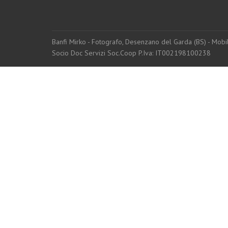
Banfi Mirko - Fotografo, Desenzano del Garda (BS) - Mo
Socio Doc Servizi Soc.Coop P.Iva: IT002198100238