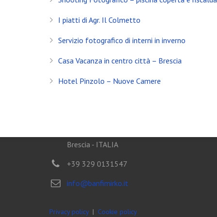
Servizio Fotografico Immobiliare – Brescia
I piatti di Agr. Il Colmetto
Con l’arrivo del 2021 inizia anche il decimo anno d
Servizio fotografico di interni in inverno
Shooting in Limonaia
Casa Vacanza in centro città – Brescia
Update Showroom CLERICI
Hotel Pinzolo – Nuove Camere
CONTATTI
Banfi Mirko - Fotografo
Desenzano del Garda
Brescia - ITALIA
+39 329 0131547
info@banfimirko.it
Privacy policy
|
Cookie policy