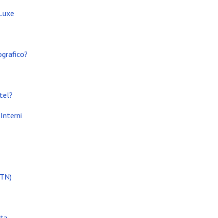
 Luxe
ografico?
tel?
Interni
(TN)
ata