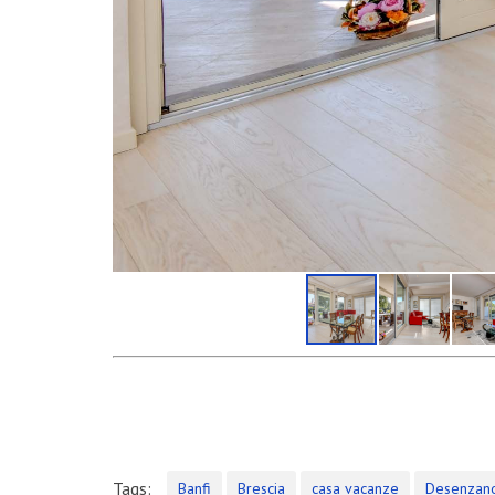
INSTAGRAM
NEWS
Servizio Fotografico Immobiliare – Brescia
Con l’arrivo del 2021 inizia anche il decimo anno d
Shooting in Limonaia
Update Showroom CLERICI
Tags:
Banfi
Brescia
casa vacanze
Desenzan