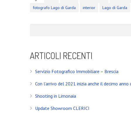
CONTATTI
fotografo Lago di Garda
interior
Lago di Garda
Banfi Mirko - Fotografo
Desenzano del Garda
Brescia - ITALIA
+39 329 0131547
ARTICOLI RECENTI
info@banfimirko.it
Servizio Fotografico Immobiliare – Brescia
Privacy policy
|
Cookie policy
Con l’arrivo del 2021 inizia anche il decimo anno d
Shooting in Limonaia
Banfi Mirko - Fotografo, Desenzano del Garda (BS) - Mo
Socio Doc Servizi Soc.Coop P.Iva: IT002198100238
Update Showroom CLERICI
Shooting per FIM Motoscafi