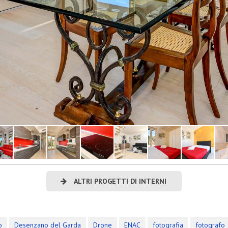
i attività
ALTRI PROGETTI DI INTERNI
o
Desenzano del Garda
Drone
ENAC
fotografia
fotografo