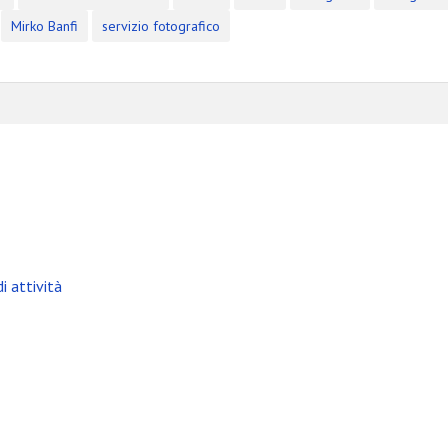
Mirko Banfi
servizio fotografico
i attività
bile +39 329 0131547 P.Iva: IT03441330986