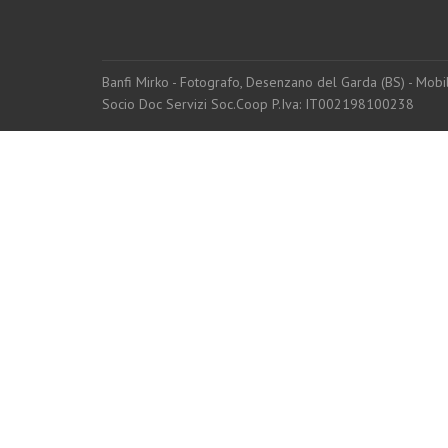
Banfi Mirko - Fotografo, Desenzano del Garda (BS) - Mo
Socio Doc Servizi Soc.Coop P.Iva: IT002198100238