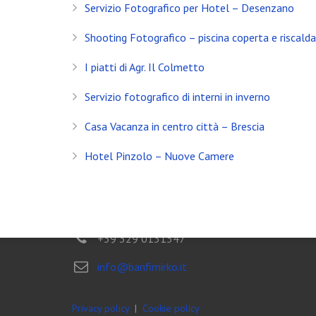
Servizio Fotografico per Hotel – Desenzano
Servizio Fotografico Immobiliare – Brescia
Shooting Fotografico – piscina coperta e riscald
Con l’arrivo del 2021 inizia anche il decimo anno d
I piatti di Agr. Il Colmetto
Shooting in Limonaia
Servizio fotografico di interni in inverno
Update Showroom CLERICI
Casa Vacanza in centro città – Brescia
CONTATTI
Hotel Pinzolo – Nuove Camere
Banfi Mirko - Fotografo
Desenzano del Garda
Brescia - ITALIA
+39 329 0131547
info@banfimirko.it
Privacy policy
|
Cookie policy