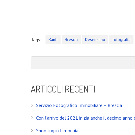
Servizio Fotografico Immobiliare – Brescia
Con l’arrivo del 2021 inizia anche il decimo anno d
Shooting in Limonaia
Tags:
Banfi
Brescia
Desenzano
fotografia
Update Showroom CLERICI
CONTATTI
Banfi Mirko - Fotografo
Desenzano del Garda
ARTICOLI RECENTI
Brescia - ITALIA
+39 329 0131547
Servizio Fotografico Immobiliare – Brescia
info@banfimirko.it
Con l’arrivo del 2021 inizia anche il decimo anno d
Shooting in Limonaia
Privacy policy
|
Cookie policy