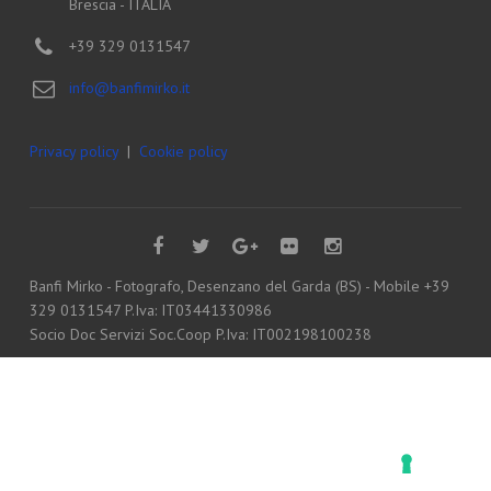
Brescia - ITALIA
+39 329 0131547
info@banfimirko.it
Privacy policy
|
Cookie policy
Banfi Mirko - Fotografo, Desenzano del Garda (BS) - Mobile +39
329 0131547 P.Iva: IT03441330986
Socio Doc Servizi Soc.Coop P.Iva: IT002198100238