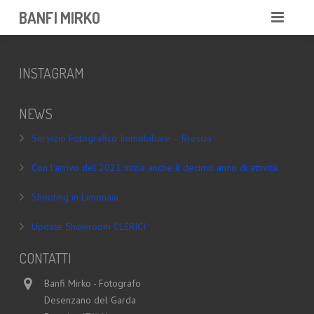
BANFI MIRKO
MIRKO
INSTAGRAM
FOTOGRAFO
NEWS
PROFESSIONISTA
Servizio Fotografico Immobiliare – Brescia
PORTFOLIO
Con l’arrivo del 2021 inizia anche il decimo anno di attività
SERVIZI
Shooting in Limonaia
NEWS
Update Showroom CLERICI
CONTATTAMI
CONTATTI
Banfi Mirko - Fotografo
Desenzano del Garda